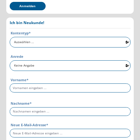
Anmelden
Ich bin Neukunde!
Persönliche Informationen
Kontentyp*
Anrede
Vorname*
Nachname*
Neue E-Mail-Adresse*