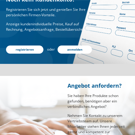
Registrieren Sie sich jetzt und genießen Sie Ihre
persönlichen Firmen-Vorteile.
Anzeige kundenindividuelle Preise, Kauf auf
Rechnung, Angebotsanfrage, Bestellübersicht, etc.
oder
registrieren
anmelden
Angebot anfordern?
Sie haben Ihre Produkte schon
gefunden, benötigen aber ein
verbindliches Angebot?
Nehmen Sie Kontakt zu unserem
Vertriebsteam auf. Unsere
Mitarbeiter stehen Ihnen jederzeit
gerne und kompetent zur