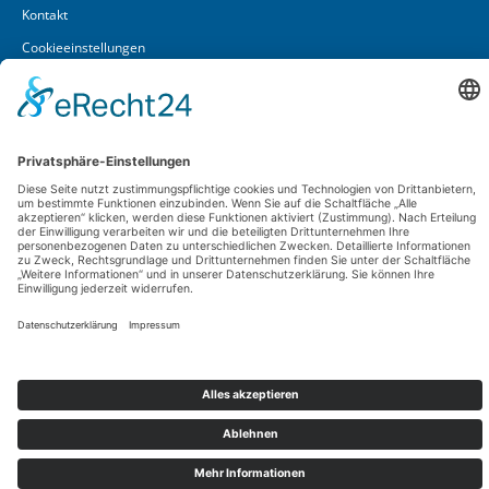
Kontakt
Cookieeinstellungen
Lüft GmbH & Co. KG
In den Vierzehn Morgen 1 – 5
D-55257 Budenheim
Widerruf-Service
Telefon
06139 / 2936-0
Fax 06139 / 2936-11
e-Mail
info@lueft.de