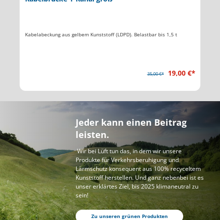
Verkehrs- und Überwachungsspiegel. Spiegelfläche aus Edelstahl,
Rahmen aus weiß/rotem ABS-Kunststoff
279,00 €*
295,00 €*
Jeder kann einen Beitrag
leisten.
Wir bei Lüft tun das, in dem wir unsere
Produkte für Verkehrsberuhigung und
Lärmschutz konsequent aus 100% recyceltem
Kunststoff herstellen. Und ganz nebenbei ist es
unser erklärtes Ziel, bis 2025 klimaneutral zu
sein!
Zu unseren grünen Produkten