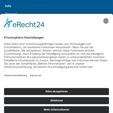
Info
Versand
Über uns
Kontakt
Cookieeinstellungen
Lüft GmbH & Co. KG
In den Vierzehn Morgen 1 – 5
D-55257 Budenheim
Widerruf-Service
Telefon
06139 / 2936-0