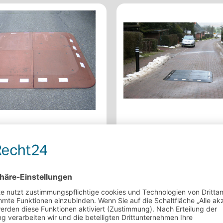
schwelle Berliner
Komplettschwelle Ber
is 30 km/h
Kissen bis 30 km/h
e Temposchwelle aus
Großflächige Temposchwelle 
tem Recycling-Gummi. 60 mm
vulkanisiertem Recycling-Gu
hoch.