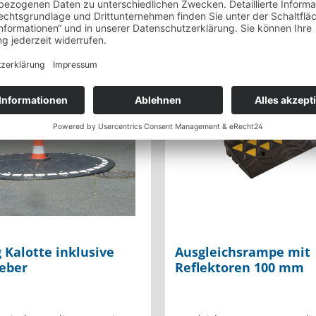
Ab
1.092,00 €*
A
 Kalotte inklusive
Ausgleichsrampe mit
leber
Reflektoren 100 mm