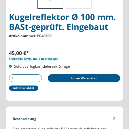
Kugelreflektor Ø 100 mm.
BASt-geprüft. Eingebaut
Artikelnummer:
EC40800
45,00 €*
Preise exkl. MwSt. zzgl. Versandkosten
Sofort verfügbar, Lieferzeit: 5 Tage
Produkt Anzahl: Gib den gewünschten Wert ein oder b
In den Warenkorb
Add to wishlist
Beschreibung
Der integrierte Kugelreflektor,BASt-geprüft, reflektiert das