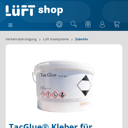
Verkehrsberuhigung
Lüft Inselsysteme
Zubehör
TacGlue® Kleber für