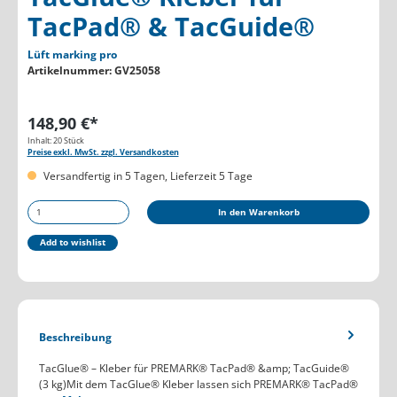
TacPad® & TacGuide®
Lüft marking pro
Artikelnummer:
GV25058
148,90 €*
Inhalt:
20 Stück
Preise exkl. MwSt. zzgl. Versandkosten
Versandfertig in 5 Tagen, Lieferzeit 5 Tage
Produkt Anzahl: Gib den gewünschten Wert ein oder b
In den Warenkorb
Add to wishlist
Beschreibung
TacGlue® – Kleber für PREMARK® TacPad® &amp; TacGuide®
(3 kg)Mit dem TacGlue® Kleber lassen sich PREMARK® TacPad®