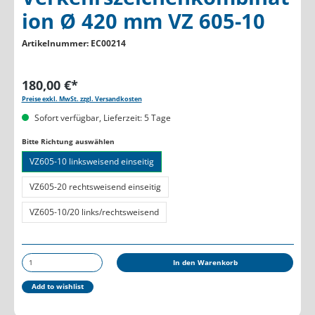
ion Ø 420 mm VZ 605-10
Artikelnummer:
EC00214
180,00 €*
Preise exkl. MwSt. zzgl. Versandkosten
Sofort verfügbar, Lieferzeit: 5 Tage
auswählen
Bitte Richtung auswählen
VZ605-10 linksweisend einseitig
VZ605-20 rechtsweisend einseitig
VZ605-10/20 links/rechtsweisend
Produkt Anzahl: Gib den gewünschten Wert ein oder b
In den Warenkorb
Add to wishlist