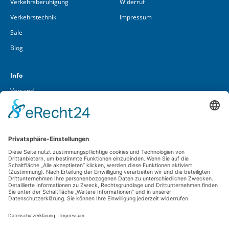
Verkehrsberuhigung
Widerruf
Verkehrstechnik
Impressum
Sale
Blog
Info
Versand
Über uns
Kontakt
Cookieeinstellungen
Lüft GmbH & Co. KG