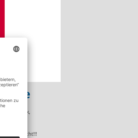
ebote
sperrtechnik,
Vorrat reicht!!!