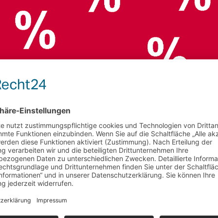
stposten und Aktionsang
e "
Sale
" finden Sie alle Angebote und Restposten für die Ab
 Radverkehr und Verkehrstechnik auf einen Blick!
lbrücken, Verkehrsspiegel und vieles mehr - nur solange der 