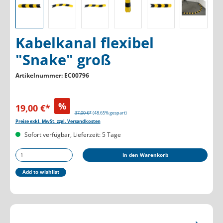
Kabelkanal flexibel
"Snake" groß
Artikelnummer:
EC00796
%
19,00 €*
37,00 €*
(48.65% gespart)
Preise exkl. MwSt. zzgl. Versandkosten
Sofort verfügbar, Lieferzeit: 5 Tage
Produkt Anzahl: Gib den gewünschten Wert ein oder b
In den Warenkorb
Add to wishlist