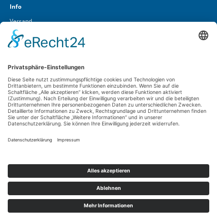
Info
Versand
Über uns
Kontakt
Cookieeinstellungen
Lüft GmbH & Co. KG
In den Vierzehn Morgen 1 – 5
D-55257 Budenheim
Widerruf-Service
Telefon
06139 / 2936-0