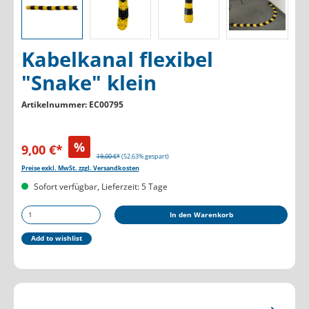
Kabelkanal flexibel
"Snake" klein
Artikelnummer:
EC00795
%
9,00 €*
19,00 €*
(52.63% gespart)
Preise exkl. MwSt. zzgl. Versandkosten
Sofort verfügbar, Lieferzeit: 5 Tage
Produkt Anzahl: Gib den gewünschten Wert ein oder b
In den Warenkorb
Add to wishlist