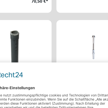
70,50 €*
 Bodenhülse
Bodenverankerung Un
nhülse 60/300 mm. Zum
Vormontierte Bodenveranker