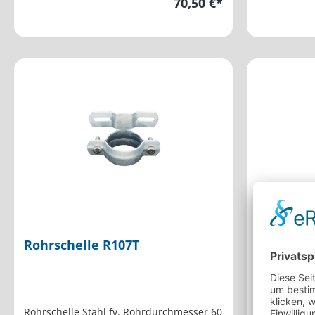
70,50 €*
Rohrschelle R107T
Grauguss
Rohrschelle Stahl fv. Rohrdurchmesser 60
Graugußbode