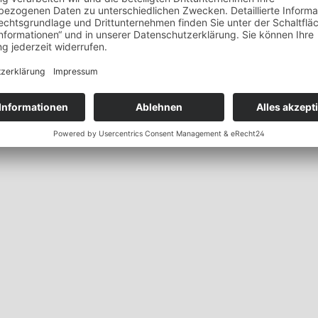
en
Montieren von Pollern, Leitsc
Parkstopps, Fahrbahnschwell
60,00 €*