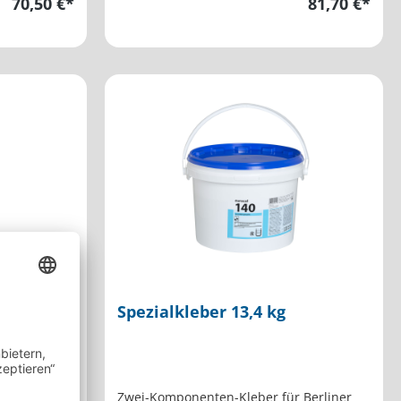
70,50 €*
81,70 €*
iversal
Spezialkleber 13,4 kg
ung. Zum
Zwei-Komponenten-Kleber für Berliner