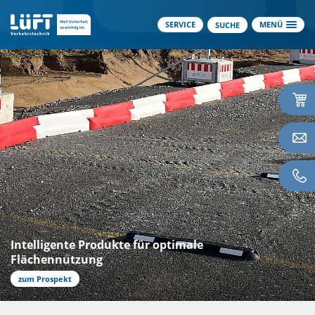
SERVICE
MENÜ
SUCHE
Lüft Inselsystem Almodul
zum Prospekt Almodul