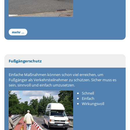
mehr …
Fußgängerschutz
Einfache Maßnahmen können schon viel erreichen, um
Fußgänger als Verkehrsteilnehmer zu schützen. Sicher muss es
sein, sinnvoll und einfach umzusetzen.
Schnell
Einfach
Wirkungsvoll