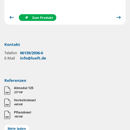
Ankommendes Oberflächenwasser kann unter den Pflanzwinkeln
durchfließen
Zum Produkt
Zum Produkt
Zum Produkt
Zum Produkt
Zum Produkt
Zum Produkt
Zum Produkt
Zum Produkt
Kontakt
Telefon
06139/2936-0
E-Mail
info@lueft.de
Referenzen
Almodul 125
227 KB
Verkehrsinsel
449 KB
Pflanzinsel
183 KB
Mehr laden