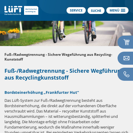
SERVICE
MENÜ
SUCHE
Fuß-/Radwegtrennung - Sichere Wegeführung aus Recycling-
Kunststoff
Fuß-/Radwegtrennung - Sichere Wegführung
aus Recyclingkunststoff
Bordsteinerhöhung „Frankfurter Hut“
Das Lüft-System zur Fuß-/Radwegtrennung besteht aus
Bordsteinerhöhung, die direkt auf der vorhandenen Oberfläche
verschraubt wird. Das Material – recycelter Kunststoff aus
Hausmüllsammlungen – ist witterungsbeständig, splitterfrei und
langlebig. Die Montage erfolgt ohne Fräsarbeiten oder
Fundamentierung, wodurch die Maßnahme innerhalb weniger
Stunden umsetzbar ist. Bei geänderten Verkehrskonzepten lassen sich