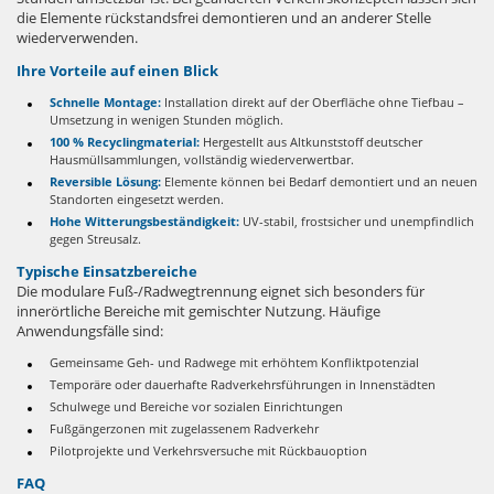
die Elemente rückstandsfrei demontieren und an anderer Stelle
wiederverwenden.
Ihre Vorteile auf einen Blick
Schnelle Montage:
Installation direkt auf der Oberfläche ohne Tiefbau –
Umsetzung in wenigen Stunden möglich.
100 % Recyclingmaterial:
Hergestellt aus Altkunststoff deutscher
Hausmüllsammlungen, vollständig wiederverwertbar.
Reversible Lösung:
Elemente können bei Bedarf demontiert und an neuen
Standorten eingesetzt werden.
Hohe Witterungsbeständigkeit:
UV-stabil, frostsicher und unempfindlich
gegen Streusalz.
Typische Einsatzbereiche
Die modulare Fuß-/Radwegtrennung eignet sich besonders für
innerörtliche Bereiche mit gemischter Nutzung. Häufige
Anwendungsfälle sind:
Gemeinsame Geh- und Radwege mit erhöhtem Konfliktpotenzial
Temporäre oder dauerhafte Radverkehrsführungen in Innenstädten
Schulwege und Bereiche vor sozialen Einrichtungen
Fußgängerzonen mit zugelassenem Radverkehr
Pilotprojekte und Verkehrsversuche mit Rückbauoption
FAQ