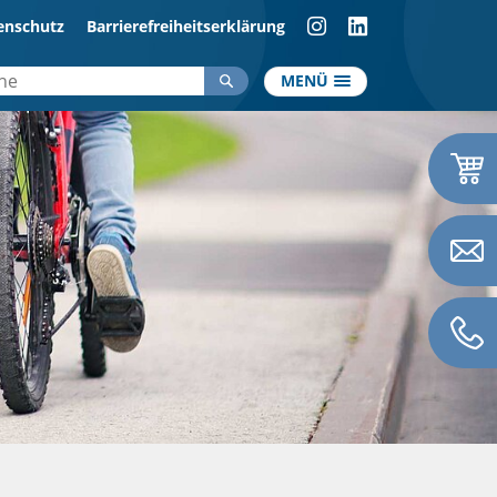
enschutz
Barrierefreiheitserklärung
MENÜ
Informationen
News
en
Verkehrsführung
Kreisverkehr
Parken
Lärmschutz
Lüft Media
ienstleistung
Downloads
ung & Dienstleistung
Fußgängerschutz