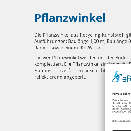
Verkehrstechnik
Pflanzwinkel
Parkraum
Betriebsbedarf
Die Pflanzwinkel aus Recycling-Kunststoff gi
Absperrtechnik
Ausführungen: Baulänge 1,00 m, Baulänge 0
Radien sowie einem 90°-Winkel.
Die vier Pflanzwinkel werden mit der Bodenp
komplettiert. Die Pflanzwinkel sind massiv. 
Flammspritzverfahren beschichtet, der ober
reflektierend abgeperlt.