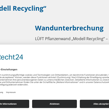
ell Recycling“
Karriere
Historie
Wandunterbrechung
LÜFT Pflanzenwand „Modell Recycling“ 
Die Örtlichkeiten, zum Beispiel ein vor
eine Lärmschutzwand mit einer Wandunt
Lärmschutz darf durch diese Wandunter
Lösung für das Problem der Wandunterbr
Trotz Wandunterbrechung ist der Lärm
gewährleistet, am Straßenverlauf musst
Lassen Sie sich von unseren vielfältige
dieser Seite: