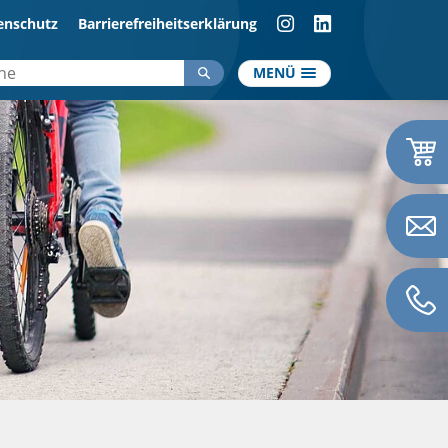
enschutz
Barrierefreiheitserklärung
MENÜ
Informationen
News
en
Verkehrsführung
Kreisverkehr
Parken
Lärmschutz
Lüft Media
ienstleistung
Downloads
ung & Dienstleistung
Fußgängerschutz
Shop