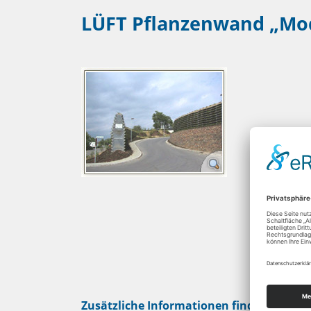
LÜFT Pflanzenwand „Mod
Verkehrstechnik
Parkraum
Betriebsbedarf
Absperrtechnik
Zusätzliche Informationen finden Sie auf 